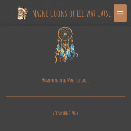
Zum
Maine Coons
of Lil'wat Catsl
Hauptinhalt
springen
Momentan kein Wurf geplant.
Verpaarung 2024